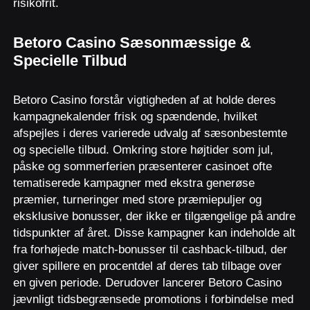
risikofrit.
Betoro Casino Sæsonmæssige &
Specielle Tilbud
Betoro Casino forstår vigtigheden af at holde deres
kampagnekalender frisk og spændende, hvilket
afspejles i deres varierede udvalg af sæsonbestemte
og specielle tilbud. Omkring store højtider som jul,
påske og sommerferien præsenterer casinoet ofte
tematiserede kampagner med ekstra generøse
præmier, turneringer med store præmiepuljer og
eksklusive bonusser, der ikke er tilgængelige på andre
tidspunkter af året. Disse kampagner kan indeholde alt
fra forhøjede match-bonusser til cashback-tilbud, der
giver spillere en procentdel af deres tab tilbage over
en given periode. Derudover lancerer Betoro Casino
jævnligt tidsbegrænsede promotions i forbindelse med