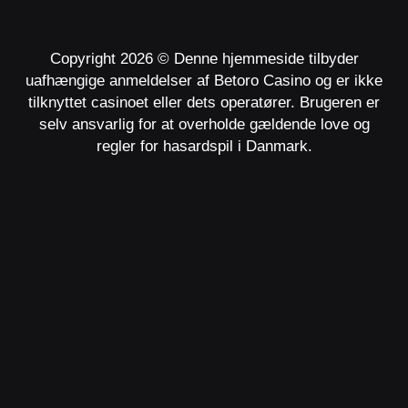
Copyright 2026 © Denne hjemmeside tilbyder
uafhængige anmeldelser af Betoro Casino og er ikke
tilknyttet casinoet eller dets operatører. Brugeren er
selv ansvarlig for at overholde gældende love og
regler for hasardspil i Danmark.