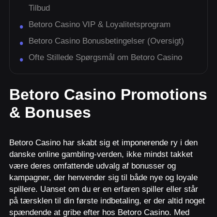
Tilbud
Betoro Casino VIP & Loyalitetsprogram
Betoro Casino Bonusbetingelser (Oversigt)
Ofte Stillede Spørgsmål om Betoro Casino
Betoro Casino Promotions
& Bonuses
Betoro Casino har skabt sig et imponerende ry i den
danske online gambling-verden, ikke mindst takket
være deres omfattende udvalg af bonusser og
kampagner, der henvender sig til både nye og loyale
spillere. Uanset om du er en erfaren spiller eller står
på tærsklen til din første indbetaling, er der altid noget
spændende at gribe efter hos Betoro Casino. Med