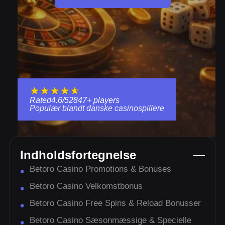
Rated
4.6
/
5
2847
+ players
Populær blandt danske casinospillere
Indholdsfortegnelse
Betoro Casino Promotions & Bonuses
Betoro Casino Velkomstbonus
Betoro Casino Free Spins & Reload Bonusser
Betoro Casino Sæsonmæssige & Specielle