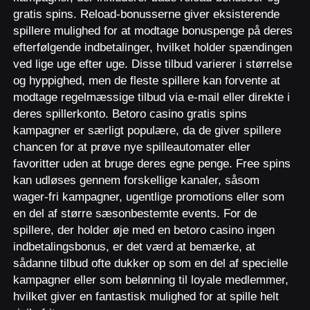
gratis spins. Reload-bonusserne giver eksisterende
spillere mulighed for at modtage bonuspenge på deres
efterfølgende indbetalinger, hvilket holder spændingen
ved lige uge efter uge. Disse tilbud varierer i størrelse
og hyppighed, men de fleste spillere kan forvente at
modtage regelmæssige tilbud via e-mail eller direkte i
deres spillerkonto. Betoro casino gratis spins
kampagner er særligt populære, da de giver spillere
chancen for at prøve nye spilleautomater eller
favoritter uden at bruge deres egne penge. Free spins
kan udløses gennem forskellige kanaler, såsom
wager-fri kampagner, ugentlige promotions eller som
en del af større sæsonbestemte events. For de
spillere, der holder øje med en betoro casino ingen
indbetalingsbonus, er det værd at bemærke, at
sådanne tilbud ofte dukker op som en del af specielle
kampagner eller som belønning til loyale medlemmer,
hvilket giver en fantastisk mulighed for at spille helt