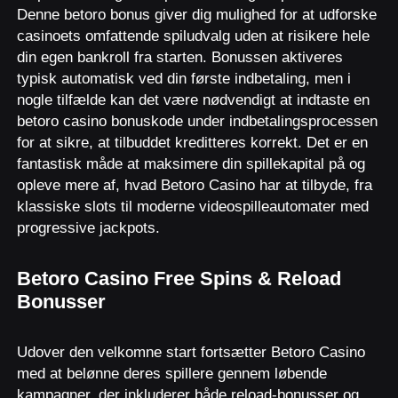
Denne betoro bonus giver dig mulighed for at udforske
casinoets omfattende spiludvalg uden at risikere hele
din egen bankroll fra starten. Bonussen aktiveres
typisk automatisk ved din første indbetaling, men i
nogle tilfælde kan det være nødvendigt at indtaste en
betoro casino bonuskode under indbetalingsprocessen
for at sikre, at tilbuddet kreditteres korrekt. Det er en
fantastisk måde at maksimere din spillekapital på og
opleve mere af, hvad Betoro Casino har at tilbyde, fra
klassiske slots til moderne videospilleautomater med
progressive jackpots.
Betoro Casino Free Spins & Reload
Bonusser
Udover den velkomne start fortsætter Betoro Casino
med at belønne deres spillere gennem løbende
kampagner, der inkluderer både reload-bonusser og